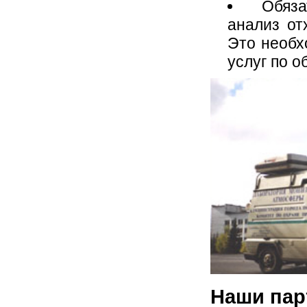
Обяз
анализ от
Это необх
услуг по 
Наши па