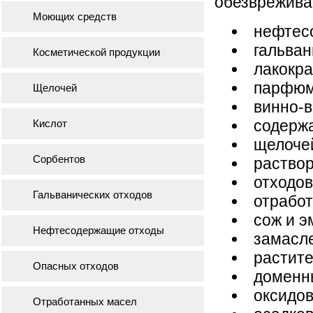
обезврежива
Моющих средств
нефтес
гальван
Косметической продукции
лакокра
парфюм
Щелочей
винно-в
содерж
Кислот
щелочей
Сорбентов
раствор
отходов
Гальванических отходов
отрабо
сож и э
Нефтесодержащие отходы
замасле
растите
Опасных отходов
доменн
оксидов
Отработанных масел