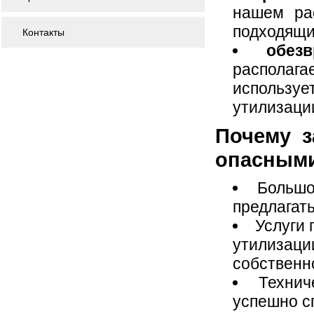
нашем ра
подходящи
Контакты
обез
располаг
используе
утилизаци
Почему з
опасными
Большо
предлагать
Услуги 
утилизац
собственно
Технич
успешно с