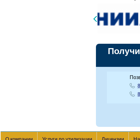
Получи
Поз
8
8
О компании
Услуги по утилизации
Лицензии
На