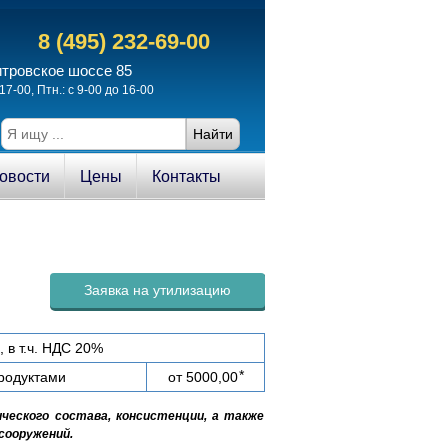
8 (495) 232-69-00
итровское шоссе 85
17-00, Птн.: с 9-00 до 16-00
овости
Цены
Контакты
Заявка на утилизацию
 в т.ч. НДС 20%
*
продуктами
от 5000,00
ческого состава, консистенции, а также
сооружений.