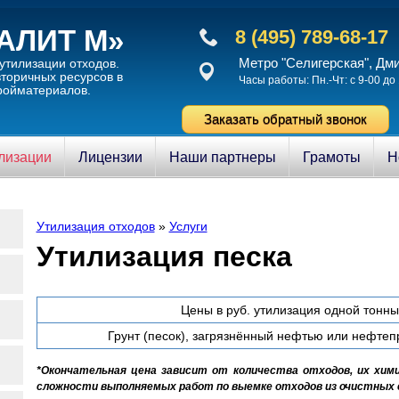
АЛИТ М»
8 (495) 789-68-17
Метро "Селигерская", Дм
утилизации отходов.
торичныx ресурсов в
Часы работы: Пн.-Чт: с 9-00 до 
ройматериалов.
Заказать обратный звонок
илизации
Лицензии
Наши партнеры
Грамоты
Н
Утилизация отходов
»
Услуги
Утилизация песка
Цены в руб. утилизация одной тонны,
Грунт (песок), загрязнённый нефтью или нефте
*Окончательная цена зависит от количества отходов, их хими
сложности выполняемых работ по выемке отходов из очистных 