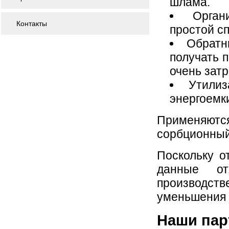
шлама.
Орган
Контакты
простой с
Обратн
получать п
очень затр
Утилиз
энергоемк
Применяютс
сорбционный
Поскольку 
данные от
производст
уменьшения 
Наши па