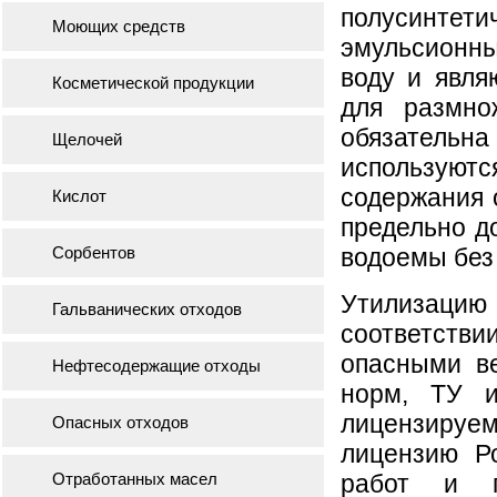
полусинте
Моющих средств
эмульсионн
воду и явля
Косметической продукции
для размно
обязательна
Щелочей
использую
содержания 
Кислот
предельно д
Сорбентов
водоемы без
Утилизацию
Гальванических отходов
соответств
опасными в
Нефтесодержащие отходы
норм, ТУ и
лицензируе
Опасных отходов
лицензию Р
Отработанных масел
работ и п