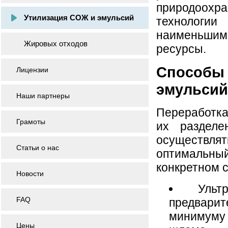
природоохр
Утилизация СОЖ и эмульсий
технологи
наименьшими
Жировых отходов
ресурсы.
Способы
Лицензии
эмульсий
Наши партнеры
Переработка
Грамоты
их раздел
осуществл
Статьи о нас
оптимальный
конкретном с
Новости
Ульт
FAQ
предвари
минимуму
Цены