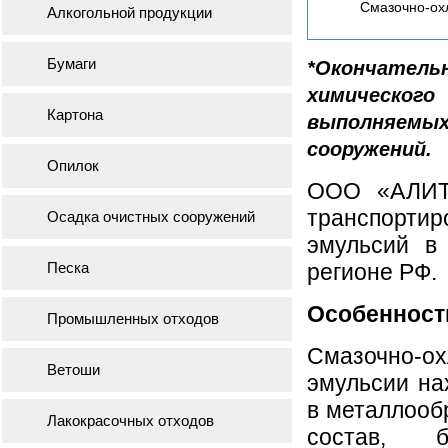
Смазочно-ох
Алкогольной продукции
Бумаги
*Окончатель
химическог
Картона
выполняем
сооружений.
Опилок
ООО «АЛИТ 
транспорт
Осадка очистных сооружений
эмульсий в
Песка
регионе РФ.
Особенност
Промышленных отходов
Смазочно-
Ветоши
эмульсии на
в металлооб
Лакокрасочных отходов
состав, б