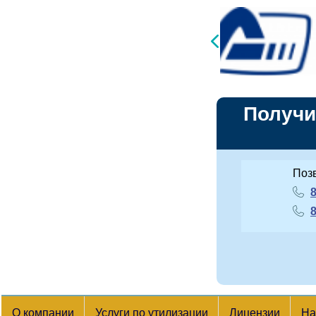
Получи
Поз
8
8
О компании
Услуги по утилизации
Лицензии
На